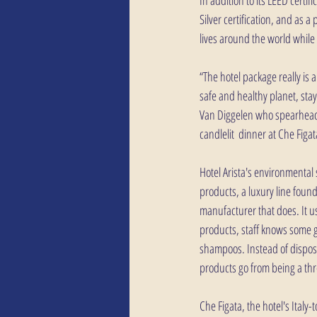
Silver certification, and as 
lives around the world while 
“The hotel package really is
safe and healthy planet, stayi
Van Diggelen who spearheads
candlelit  dinner at Che Figa
Hotel Arista's environmental 
products, a luxury line found
manufacturer that does. It u
products, staff knows some g
shampoos. Instead of disposin
products go from being a th
Che Figata, the hotel's Italy