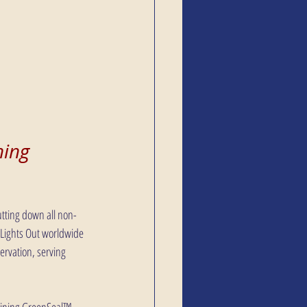
ning 
hutting down all non-
 Lights Out worldwide 
servation, serving 
taining GreenSeal™ 