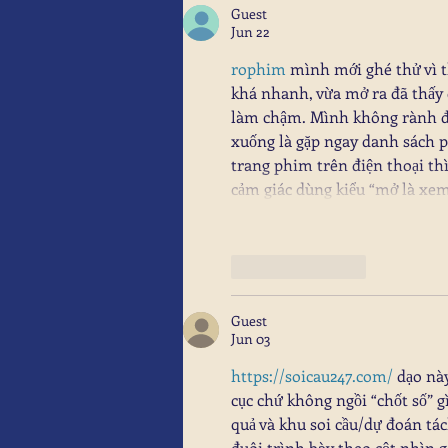
Guest
Jun 22
rophim
 mình mới ghé thử vì t
khá nhanh, vừa mở ra đã thấy
làm chậm. Mình không rành đán
xuống là gặp ngay danh sách 
trang phim trên điện thoại thì
cảm giác dùng kiểu “mở là xem
Like
Reply
Guest
Jun 03
https://soicau247.com/
 dạo nà
cục chứ không ngồi “chốt số” g
quả và khu soi cầu/dự đoán tá
đuôi trình bày theo cột nhìn gọ