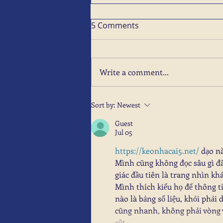
5 Comments
Write a comment...
Sort by:
Newest
Guest
Jul 05
https://keonhacai5.net/
 dạo n
Mình cũng không đọc sâu gì đâ
giác đầu tiên là trang nhìn kh
Mình thích kiểu họ để thông ti
nào là bảng số liệu, khỏi phải
cũng nhanh, không phải vòng v
cột…