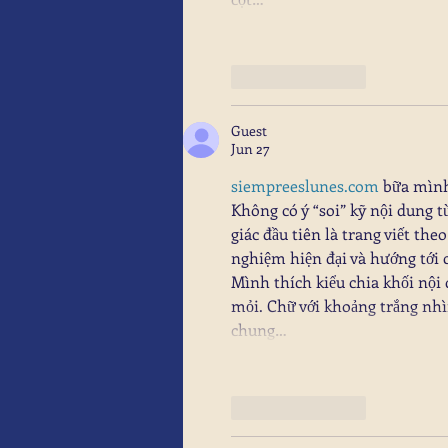
Like
Reply
Guest
Jun 27
siempreeslunes.com
 bữa mình
Không có ý “soi” kỹ nội dung 
giác đầu tiên là trang viết the
nghiệm hiện đại và hướng tới 
Mình thích kiểu chia khối nội 
mỏi. Chữ với khoảng trắng nh
chung…
Like
Reply