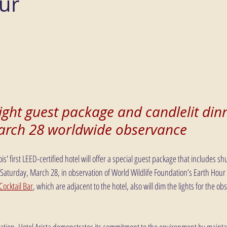
ur
ight guest package and candlelit din
March 28 worldwide observance
nois' first LEED-certified hotel will offer a special guest package that includes s
 Saturday, March 28, in observation of World Wildlife Foundation’s Earth Hour
Cocktail Bar
, which are adjacent to the hotel, also will dim the lights for the ob
ification, Hotel Arista demonstrates its commitment to the environment by main