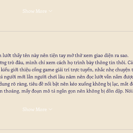
Show More
 lướt thấy tên này nên tiện tay mở thử xem giao diện ra sao. 
từng trò đâu, mình chỉ xem cách họ trình bày thông tin thôi. C
o kiểu giới thiệu cổng game giải trí trực tuyến, nhắc nhẹ chuyện t
cả người mới lẫn người chơi lâu năm nên đọc lướt vẫn nắm được 
dung rõ ràng, tiêu đề nổi bật nên kéo xuống không bị lạc, mắt đ
ìn thoáng, mấy đoạn mô tả ngắn gọn nên không bị dồn dập. Nói
Show More