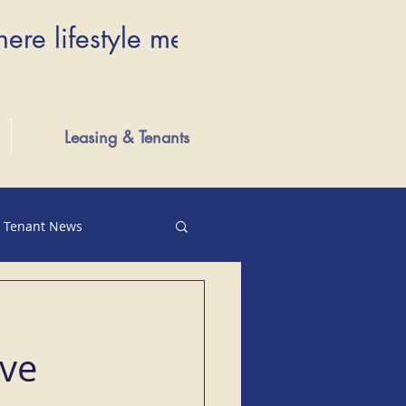
here lifestyle meets luxury...Wher
Leasing & Tenants
Tenant News
rve