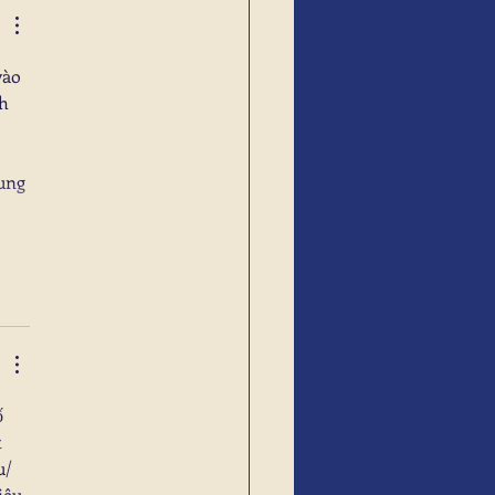
vào 
h 
ung 
 
 
u/
iêu 