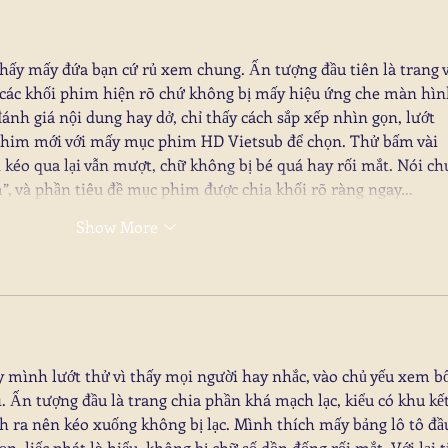
hấy mấy đứa bạn cứ rủ xem chung. Ấn tượng đầu tiên là trang 
 các khối phim hiện rõ chứ không bị mấy hiệu ứng che màn hìn
h giá nội dung hay dở, chỉ thấy cách sắp xếp nhìn gọn, lướt 
phim mới với mấy mục phim HD Vietsub để chọn. Thử bấm vài 
 kéo qua lại vẫn mượt, chữ không bị bé quá hay rối mắt. Nói ch
”, và phần tiêu đề mục phim được chia khối rõ ràng ngay…
Show More
y mình lướt thử vì thấy mọi người hay nhắc, vào chủ yếu xem bố
ì. Ấn tượng đầu là trang chia phần khá mạch lạc, kiểu có khu kết
ch ra nên kéo xuống không bị lạc. Mình thích mấy bảng lô tô đầ
n, liếc phát là hiểu, không bị chữ số dồn đống rối mắt. Với lại t