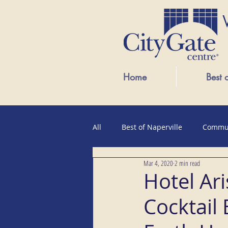
Home
Best 
All
Best of Naperville
Commu
Mar 4, 2020
2 min read
Public Events
Hotel Ari
Cocktail