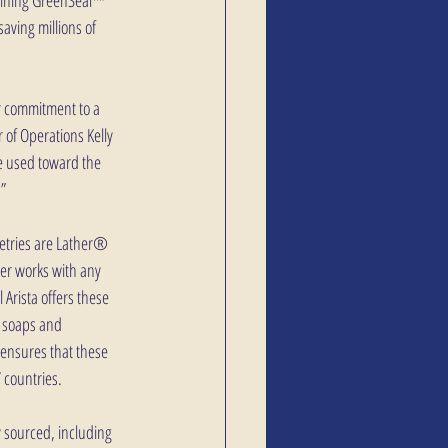
aving millions of 
r commitment to a 
r of Operations Kelly 
e used toward the 
.”
letries are Lather® 
ver works with any 
Arista offers these 
d soaps and 
 ensures that these 
 countries.
y sourced, including 