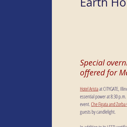
Earth Ho
Special overn
offered for 
Hotel Arista
 at CITYGATE, Illi
essential power at 8:30 p.m.
event. 
Che Figata and Zorba 
guests by candlelight.
In addition to its LEED cert