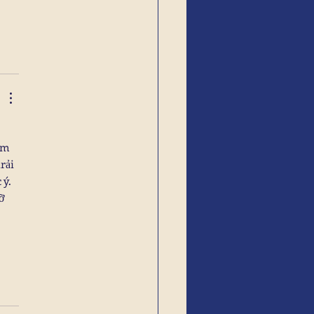
ảm 
rải 
ý. 
ỡ 
 