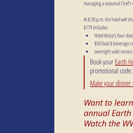
managing a seasonal Chef's
At 8:30 p.m. the hotel will s
$179 includes:
Hotel Arista's four-d
$50 food & beverage cr
overnight valet service
Book your 
Earth H
promotional code
Make your dinner r
Want to learn
annual Earth
Watch the WWF