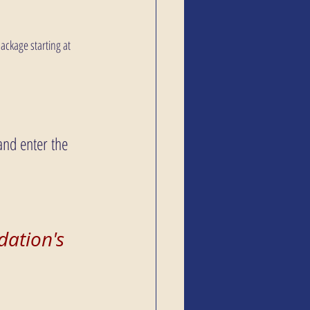
ackage starting at 
and enter the 
ation's 