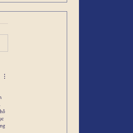
m 
 
hỗ 
ục 
ng 