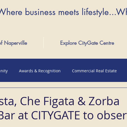
Where business meets lifestyle...W
of Naperville
Explore CityGate Centre
nity
Awards & Recognition
Commercial Real Estate
sta, Che Figata & Zorba
 Bar at CITYGATE to obse