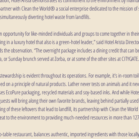
a partner with Clean the World® a social enterprise dedicated to the mission of s
simultaneously diverting hotel waste from landfills.
 an opportunity for like-minded individuals and groups to come together in thei
ng in a luxury hotel that also is a green-hotel leader,” said Hotel Arista Directo
 the observation. “The overnight package includes a dining credit that can b
ta, or Sunday brunch served at Zorba, or at some of the other sites at CITYGATE
stewardship is evident throughout its operations. For example, it's in-room toi
ed on a principle of natural products. Lather never tests on animals and it ne
ses EcoPure packaging, recycled materials and soy-based inks. And while Hotel 
uests will bring along their own favorite brands, leaving behind partially use
g of these leftovers that lead to landfill, its partnership with Clean the World
reat to the environment to providing much-needed resources in more than 127
-to-table restaurant, balances authentic, imported ingredients with those locall